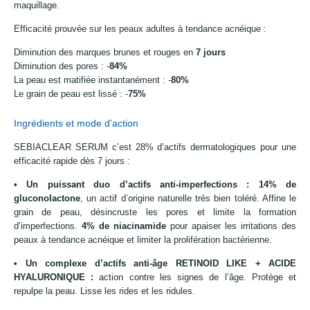
maquillage.
Efficacité prouvée sur les peaux adultes à tendance acnéique :
Diminution des marques brunes et rouges en
7 jours
Diminution des pores : -
84%
La peau est matifiée instantanément : -
80%
Le grain de peau est lissé : -
75%
Ingrédients et mode d'action
SEBIACLEAR SERUM c’est 28% d’actifs dermatologiques pour une
efficacité rapide dès 7 jours :
• Un puissant duo d’actifs anti-imperfections :
14% de
gluconolactone
, un actif d’origine naturelle très bien toléré. Affine le
grain de peau, désincruste les pores et limite la formation
d’imperfections.
4% de niacinamide
pour apaiser les irritations des
peaux à tendance acnéique et limiter la prolifération bactérienne.
• Un complexe d’actifs anti-âge
RETINOID LIKE + ACIDE
HYALURONIQUE
:
action contre les signes de l’âge. Protège et
repulpe la peau. Lisse les rides et les ridules.