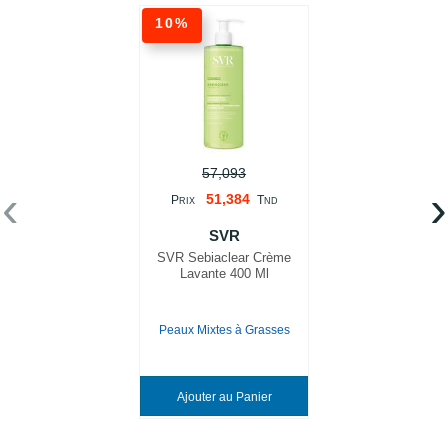
10%
57,093
‹
›
51,384
P
T
RIX
ND
SVR
SVR Sebiaclear Crème
Lavante 400 Ml
Peaux Mixtes à Grasses
Ajouter au Panier