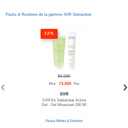
Packs & Routines de la gamme SVR Sebiaclear
12%
83,030
‹
›
73,066
P
T
RIX
ND
SVR
SVR Kit Sebiaclear Active
Gel - Gel Moussant 200 Ml
Peaux Mixtes à Grasses