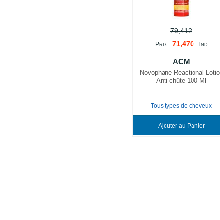
79,412
71,470
P
T
RIX
ND
ACM
Novophane Reactional Lotio
Anti-chûte 100 Ml
Tous types de cheveux
Ajouter au Panier