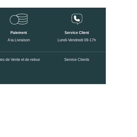
Paiement
Service Client
A la Livraison
Lundi-Vendredi 09-17h
es de Vente et de retour
Service Clients