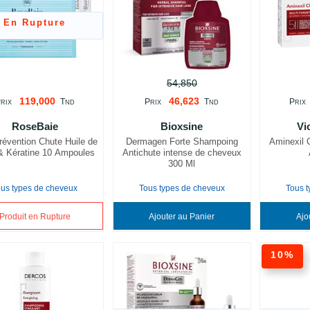
En Rupture
54,850
119,000
46,623
P
T
P
T
P
RIX
ND
RIX
ND
RIX
RoseBaie
Bioxsine
Vi
révention Chute Huile de
Dermagen Forte Shampoing
Aminexil 
 & Kératine 10 Ampoules
Antichute intense de cheveux
300 Ml
ous types de cheveux
Tous types de cheveux
Tous 
Produit en Rupture
Ajouter au Panier
10%