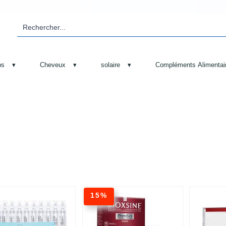
ps
▾
Cheveux
▾
solaire
▾
Compléments Alimentai
15%