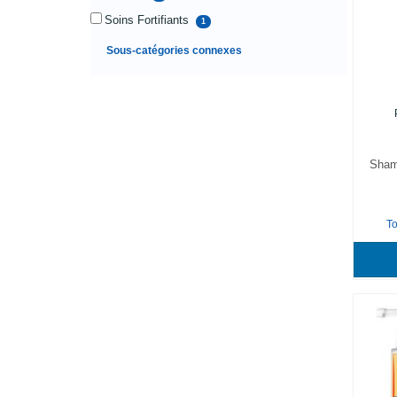
Soins Fortifiants
1
Sous-catégories connexes
Sham
T