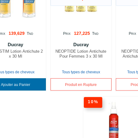
139,629
127,225
P
T
P
T
P
RIX
ND
RIX
ND
RIX
Ducray
Ducray
TIM Lotion Antichute 2
NEOPTIDE Lotion Antichute
NEOPTIDE
x 30 Ml
Pour Femmes 3 x 30 Ml
Antichu
ous types de cheveux
Tous types de cheveux
Tous 
Ajouter au Panier
Produit en Rupture
Prod
10%