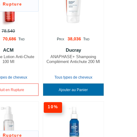
n Rupture
78,540
70,686
38,036
T
P
T
ND
RIX
ND
ACM
Ducray
 Lotion Anti-Chute
ANAPHASE+ Shampoing
100 Ml
Complément Antichute 200 Ml
types de cheveux
Tous types de cheveux
uit en Rupture
Ajouter au Panier
10%
n Rupture