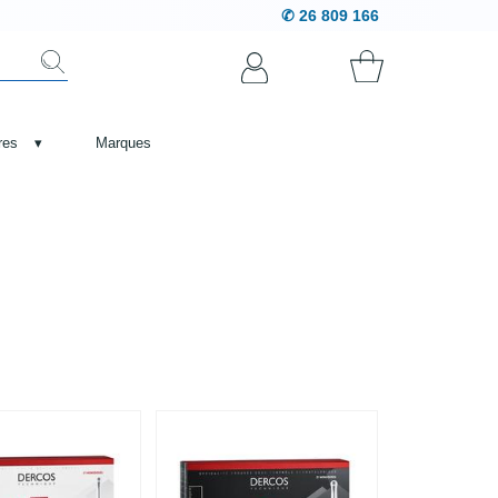
✆ 26 809 166
res
▾
Marques