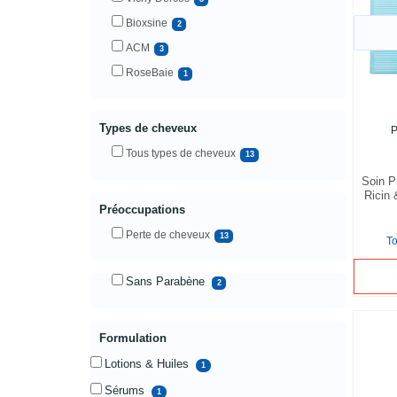
Bioxsine
2
ACM
3
RoseBaie
1
Types de cheveux
Tous types de cheveux
13
Soin P
Ricin
Préoccupations
Perte de cheveux
13
T
Sans Parabène
2
Formulation
Lotions & Huiles
1
Sérums
1