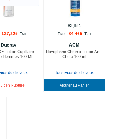
93,851
127,225
84,465
T
P
T
ND
RIX
ND
Ducray
ACM
 Lotion Capillaire
Novophane Chronic Lotion Anti-
te Hommes 100 Ml
Chute 100 ml
types de cheveux
Tous types de cheveux
uit en Rupture
Ajouter au Panier