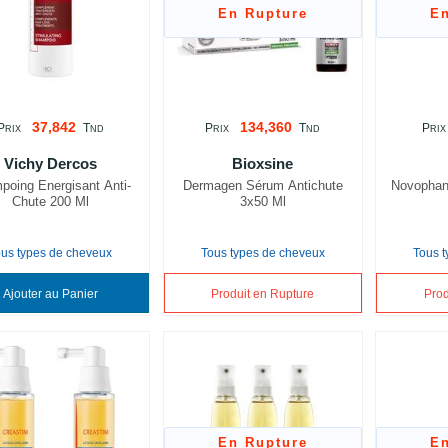
En Rupture
E
37,842
134,360
P
T
P
T
P
RIX
ND
RIX
ND
RIX
Vichy Dercos
Bioxsine
poing Energisant Anti-
Dermagen Sérum Antichute
Novophane
Chute 200 Ml
3x50 Ml
ous types de cheveux
Tous types de cheveux
Tous 
Ajouter au Panier
Produit en Rupture
Prod
En Rupture
E