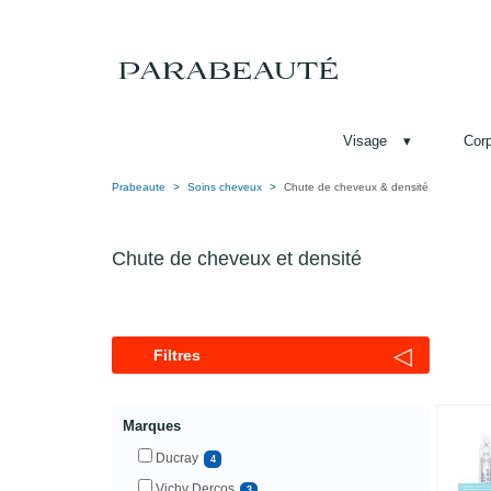
Visage
▾
Cor
Prabeaute
Soins cheveux
Chute de cheveux & densité
Chute de cheveux et densité
◁
Filtres
Marques
Ducray
4
Vichy Dercos
3