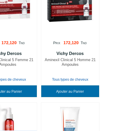
172,120
172,120
T
P
T
ND
RIX
ND
chy Dercos
Vichy Dercos
Clinical 5 Femme 21
Aminexil Clinical 5 Homme 21
Ampoules
Ampoules
types de cheveux
Tous types de cheveux
Ajouter au Panier
Ajouter au Panier