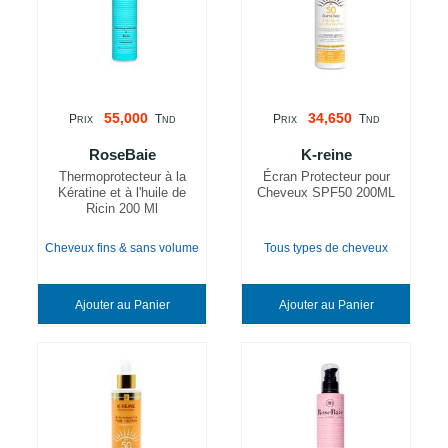
55,000
34,650
P
T
P
T
RIX
ND
RIX
ND
RoseBaie
K-reine
Thermoprotecteur à la
Écran Protecteur pour
Kératine et à l'huile de
Cheveux SPF50 200ML
Ricin 200 Ml
Cheveux fins & sans volume
Tous types de cheveux
Ajouter au Panier
Ajouter au Panier